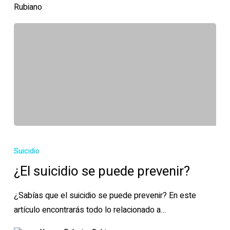
¿El
suicidio
Suicidio
se
¿El suicidio se puede prevenir?
puede
prevenir?
¿Sabías que el suicidio se puede prevenir? En este
artículo encontrarás todo lo relacionado a…