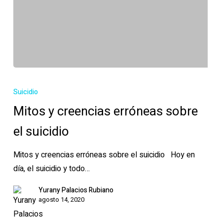
Mitos
y
Suicidio
creencias
Mitos y creencias erróneas sobre
erróneas
el suicidio
sobre
el
Mitos y creencias erróneas sobre el suicidio Hoy en
suicidio
día, el suicidio y todo…
Yurany Palacios Rubiano
agosto 14, 2020