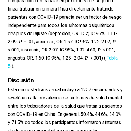
comparación con trabajar en posiciones de segunda
línea, trabajar en primera línea directamente tratando
pacientes con COVID-19 parecía ser un factor de riesgo
independiente para todos los síntomas psiquiátricos
después del ajuste (depresión, OR 1.52; IC 95%, 1.11-
2.09;
=. 01; ansiedad, OR 1.57; IC 95%, 1.22-2.02;
P
P
<.001; insomnio, OR 2.97; IC 95%, 1.92-4.60;
<.001;
P
angustia: OR, 1.60; IC 95%, 1.25- 2.04;
<.001) (
Tabla
P
5
).
Discusión
Esta encuesta transversal incluyó a 1257 encuestados y
reveló una alta prevalencia de síntomas de salud mental
entre los trabajadores de la salud que tratan a pacientes
con COVID-19 en China. En general, 50.4%, 44.6%, 34.0%
y 71.5% de todos los participantes informaron síntomas
de depresión, ansiedad, insomnio y angustia,