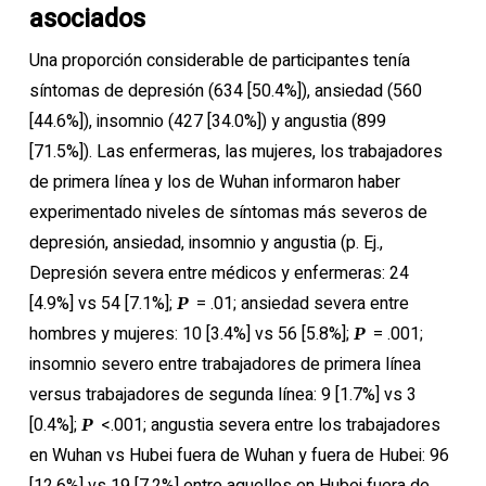
asociados
Una proporción considerable de participantes tenía
síntomas de depresión (634 [50.4%]), ansiedad (560
[44.6%]), insomnio (427 [34.0%]) y angustia (899
[71.5%]). Las enfermeras, las mujeres, los trabajadores
de primera línea y los de Wuhan informaron haber
experimentado niveles de síntomas más severos de
depresión, ansiedad, insomnio y angustia (p. Ej.,
Depresión severa entre médicos y enfermeras: 24
[4.9%] vs 54 [7.1%];
= .01; ansiedad severa entre
P
hombres y mujeres: 10 [3.4%] vs 56 [5.8%];
= .001;
P
insomnio severo entre trabajadores de primera línea
versus trabajadores de segunda línea: 9 [1.7%] vs 3
[0.4%];
<.001; angustia severa entre los trabajadores
P
en Wuhan vs Hubei fuera de Wuhan y fuera de Hubei: 96
[12.6%] vs 19 [7.2%] entre aquellos en Hubei fuera de