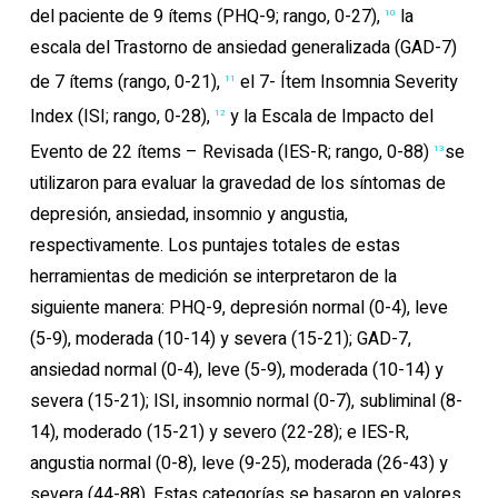
del paciente de 9 ítems (PHQ-9; rango, 0-27),
la
10
escala del Trastorno de ansiedad generalizada (GAD-7)
de 7 ítems (rango, 0-21),
el 7- Ítem ​​Insomnia Severity
11
Index (ISI; rango, 0-28),
y la Escala de Impacto del
12
Evento de 22 ítems – Revisada (IES-R; rango, 0-88)
se
13
utilizaron para evaluar la gravedad de los síntomas de
depresión, ansiedad, insomnio y angustia,
respectivamente. Los puntajes totales de estas
herramientas de medición se interpretaron de la
siguiente manera: PHQ-9, depresión normal (0-4), leve
(5-9), moderada (10-14) y severa (15-21); GAD-7,
ansiedad normal (0-4), leve (5-9), moderada (10-14) y
severa (15-21); ISI, insomnio normal (0-7), subliminal (8-
14), moderado (15-21) y severo (22-28); e IES-R,
angustia normal (0-8), leve (9-25), moderada (26-43) y
severa (44-88). Estas categorías se basaron en valores