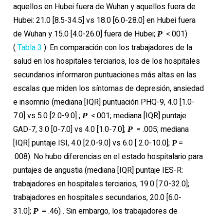
aquellos en Hubei fuera de Wuhan y aquellos fuera de
Hubei: 21.0 [8.5-34.5] vs 18.0 [6.0-28.0] en Hubei fuera
de Wuhan y 15.0 [4.0-26.0] fuera de Hubei;
<.001)
P
(
Tabla 3
). En comparación con los trabajadores de la
salud en los hospitales terciarios, los de los hospitales
secundarios informaron puntuaciones más altas en las
escalas que miden los síntomas de depresión, ansiedad
e insomnio (mediana [IQR] puntuación PHQ-9, 4.0 [1.0-
7.0] vs 5.0 [2.0-9.0] ;
<.001; mediana [IQR] puntaje
P
GAD-7, 3.0 [0-7.0] vs 4.0 [1.0-7.0];
= .005; mediana
P
[IQR] puntaje ISI, 4.0 [2.0-9.0] vs 6.0 [ 2.0-10.0];
=
P
.008). No hubo diferencias en el estado hospitalario para
puntajes de angustia (mediana [IQR] puntaje IES-R:
trabajadores en hospitales terciarios, 19.0 [7.0-32.0];
trabajadores en hospitales secundarios, 20.0 [6.0-
31.0];
= .46) . Sin embargo, los trabajadores de
P