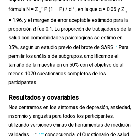
fórmula N = Z
P (1 – P) / d
, en la que α = 0.05 y Z
2
2
α
α
= 1.96, y el margen de error aceptable estimado para la
proporción
fue 0.1. La proporción de trabajadores de la
d
salud con comorbilidades psicológicas se estimó en
35%, según un estudio previo del brote de SARS.
Para
7
permitir los análisis de subgrupos, amplificamos el
tamaño de la muestra en un 50% con el objetivo de al
menos 1070 cuestionarios completos de los
participantes.
Resultados y covariables
Nos centramos en los síntomas de depresión, ansiedad,
insomnio y angustia para todos los participantes,
utilizando versiones chinas de herramientas de medición
validadas.
consecuencia, el Cuestionario de salud
10
–
13 En