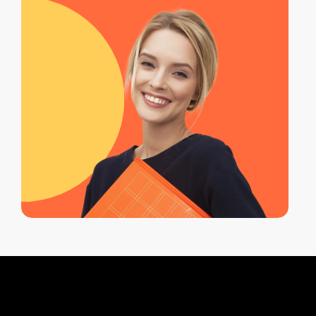
Adaptamos la aplicación de la prueba IPP-
R y las sesiones de orientación para
atender a grupos de estudiantes, con
opciones de informes individuales, talleres
grupales y devoluciones personalizadas o
en conjunto. Si representas a una
institución, contáctanos para diseñar una
propuesta a la medida de tus
necesidades.