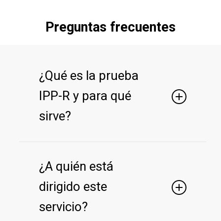
Preguntas frecuentes
¿Qué es la prueba
IPP-R y para qué
sirve?
La IPP-R (Inventario de Preferencias
Profesionales – Revisado) es una prueba
¿A quién está
psicológica estandarizada que evalúa tus
dirigido este
intereses vocacionales en distintas áreas
ocupacionales. Al aplicarla, obtenemos un
servicio?
perfil detallado que nos permite orientarte