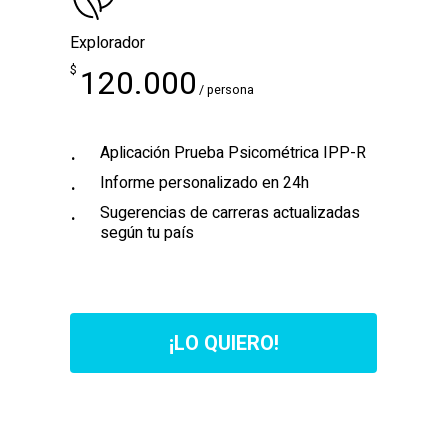
Explorador
$
120.000
/ persona
Aplicación Prueba Psicométrica IPP-R
Informe personalizado en 24h
Sugerencias de carreras actualizadas
según tu país
¡
L
O
Q
U
I
E
R
O
!